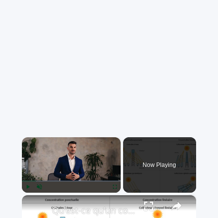
×
Now Playing
×
Play
Unmute
Fullscreen
Qu'est-ce qu'un concentrateur solaire ?