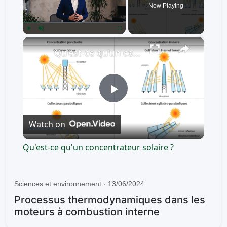
Now Playing
×
Play
Unmute
Fullscreen
Qu'est-ce qu'un concentrateur solaire ?
P
Watch on
l
Qu'est-ce qu'un concentrateur solaire ?
a
Sciences et environnement · 13/06/2024
y
Processus thermodynamiques dans les
moteurs à combustion interne
V