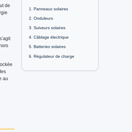
ut de
1. Panneaux solaires
rgie
2. Onduleurs
3. Suiveurs solaires
4. Câblage électrique
s'agit
hors
5. Batteries solaires
6. Régulateur de charge
tockée
des
e au