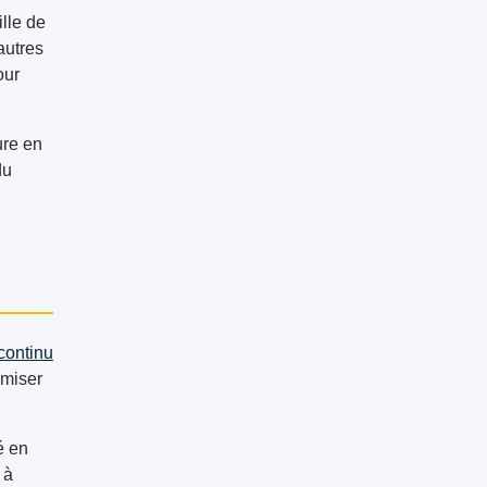
lle de
autres
our
ure en
du
continu
imiser
é en
 à