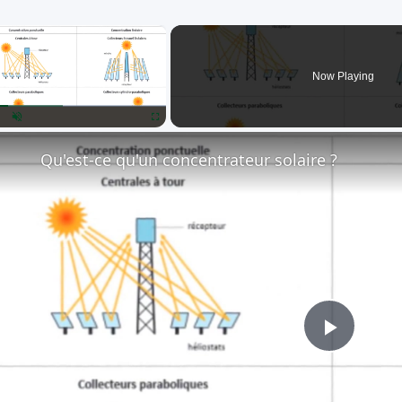
×
Now Playing
lay
Unmute
Fullscreen
Qu'est-ce qu'un concentrateur solaire ?
Play