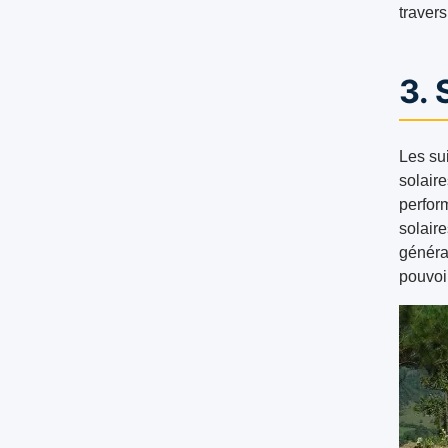
travers
3. 
Les su
solaire
perfor
solair
général
pouvoi