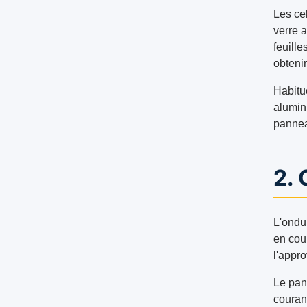
Les ce
verre 
feuille
obteni
Habitu
alumin
pannea
2.
L'ondu
en cour
l'appro
Le pann
courant