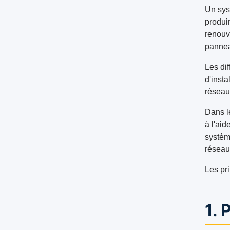
Un sys
produir
renouve
pannea
Les dif
d'inst
réseau
Dans l
à l'aid
système
réseau 
Les pr
1. 