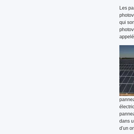
Les pa
photov
qui son
photov
appelés
pannea
électri
panneau
dans u
d'un on