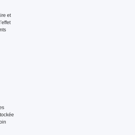
ire et
'effet
nts
es
stockée
oin