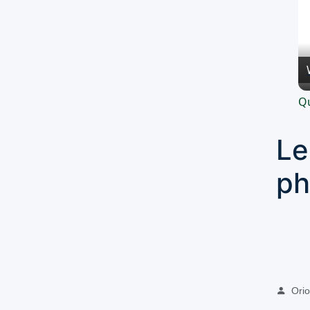
Qu
Le
ph
Oriol