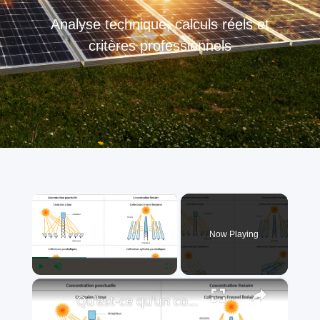
Analyse technique, calculs réels et
critères professionnels
×
Now Playing
×
Play
Unmute
Fullscreen
Qu'est-ce qu'un concentrateur solaire ?