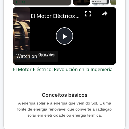
×
Play
Unmute
Fullscreen
El Motor Eléctrico: Revolución en la Ingeniería
P
Watch on
l
El Motor Eléctrico: Revolución en la Ingeniería
a
y
Conceitos básicos
A energia solar é a energia que vem do Sol. É uma
fonte de energia renovável que converte a radiação
V
solar em eletricidade ou energia térmica.