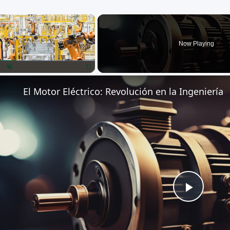
×
Now Playing
lay
Unmute
Fullscreen
El Motor Eléctrico: Revolución en la Ingeniería
Play