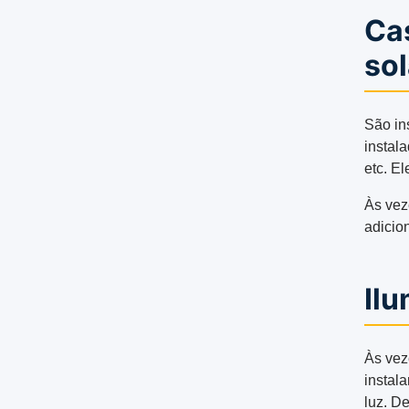
Ca
so
São in
instal
etc. El
Às vez
adicion
Ilu
Às vez
instal
luz. De