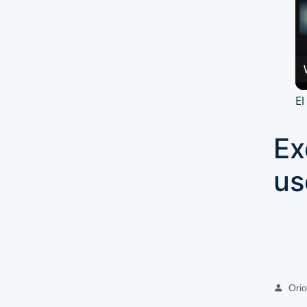
El
Ex
us
Oriol