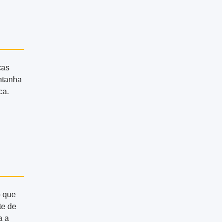
cas
ontanha
ca.
o que
te de
a a