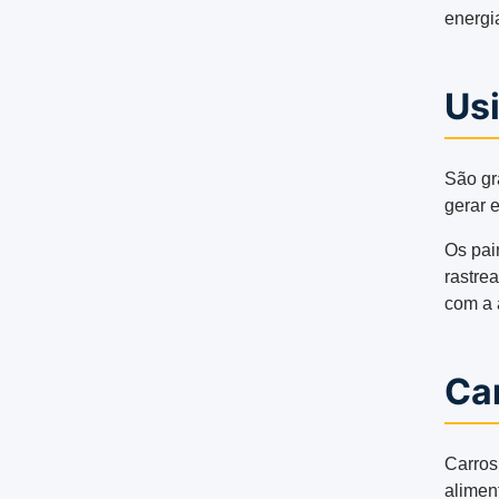
energi
Usi
São gr
gerar e
Os pai
rastre
com a 
Car
Carros
aliment