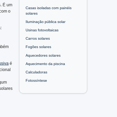
s. É um
Casas isoladas com painéis
 com o
solares
Iluminação pública solar
:
Usinas fotovoltaicas
Carros solares
ambém
Fogões solares
Aquecedores solares
ssiva
é
Aquecimento da piscina
cional
Calculadoras
Fotossíntese
lgum
solares