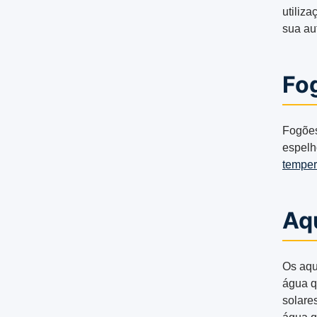
utiliza
sua au
Fo
Fogões
espelh
temper
Aq
Os aqu
água q
solare