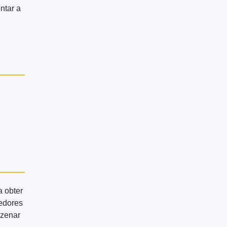
ntar a
 obter
edores
azenar