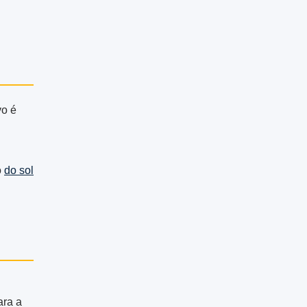
vo é
o
do sol
ara a