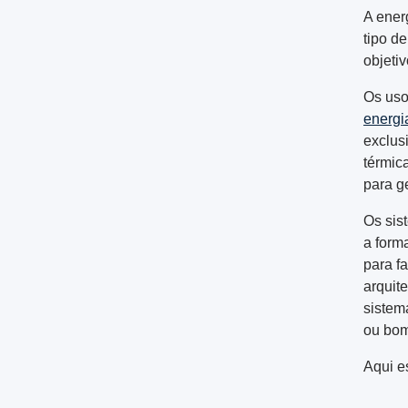
A ener
tipo d
objeti
Os uso
energia
exclus
térmic
para ge
Os sis
a form
para f
arquite
sistem
ou bom
Aqui e