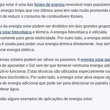
gia solar é uma das
fontes de energia
renovável mais populare
e energia limpa que nos últimos anos tem sido muito promovida
vo de reduzir o consumo de combustíveis fósseis.
s da energia solar podem ser divididos em dois grandes grupos
 solar fotovoltaica
e térmica. A energia fotovoltaica é utilizada
ivamente para gerar eletricidade. Por outro lado, a energia solar
a é usada para poder usar energia térmica diretamente, mas t
rar energia elétrica.
temas solares podem ser ativos ou passivos. A
energia solar pa
a de aproveitar o Sol sem ter que fornecer nenhuma energia adi
azê-lo funcionar. Estas técnicas são utilizadas especialmente na
tura bioclimática. Por outro lado, a energia solar ativa requer a
a de energia adicional que pode ser para direcionar os painéis 
bear água.
stão alguns exemplos de aplicações de energia solar: