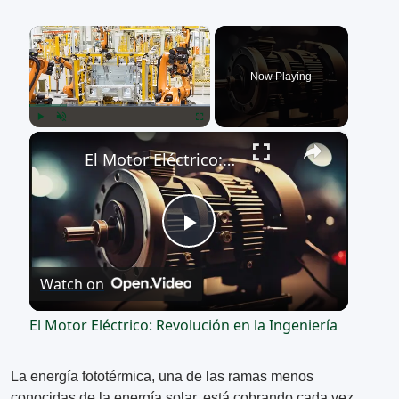
×
Now Playing
×
Play
Unmute
Fullscreen
El Motor Eléctrico: Revolución en la Ingeniería
Play
Watch on
Video
El Motor Eléctrico: Revolución en la Ingeniería
La energía fototérmica, una de las ramas menos
conocidas de la energía solar, está cobrando cada vez