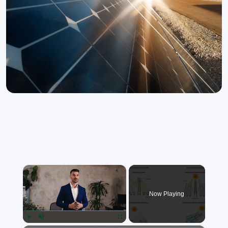
×
Now Playing
Play
Unmute
Fullscreen