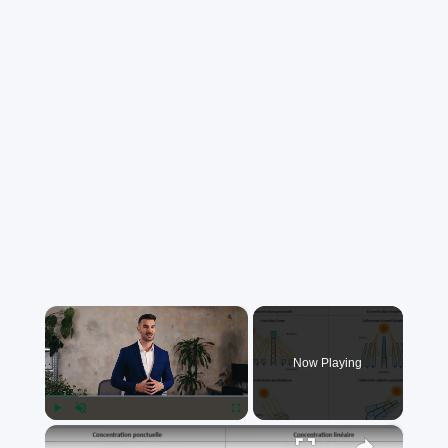
×
Now Playing
×
Play
Unmute
Fullscreen