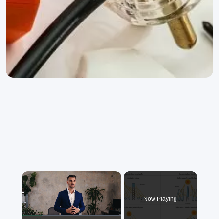
×
Now Playing