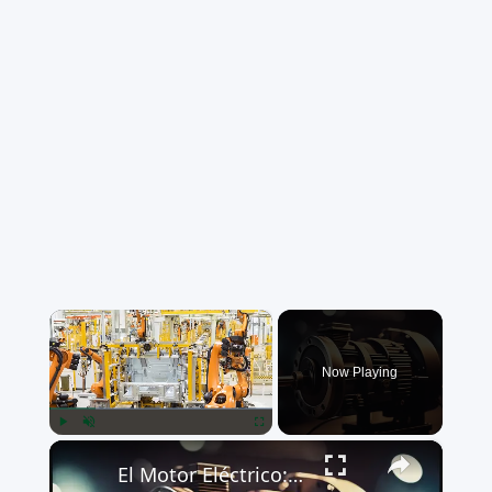
×
Now Playing
×
Play
Unmute
Fullscreen
El Motor Eléctrico: Revolución en la Ingeniería