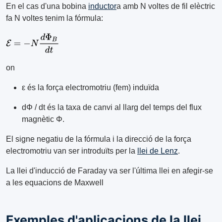
En el cas d'una bobina
inductor
a amb N voltes de fil elèctric
fa N voltes tenim la fórmula:
on
ε és la força electromotriu (fem) induïda
dΦ / dt és la taxa de canvi al llarg del temps del flux
magnètic Φ.
El signe negatiu de la fórmula i la direcció de la força
electromotriu van ser introduïts per la
llei de Lenz
.
La llei d'inducció de Faraday va ser l'última llei en afegir-se
a les equacions de Maxwell
Exemples d'aplicacions de la llei