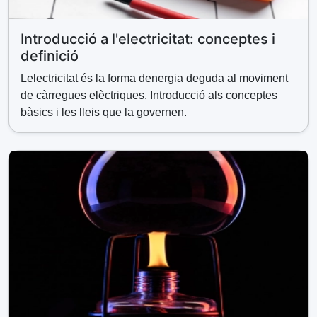
Introducció a l'electricitat: conceptes i
definició
Lelectricitat és la forma denergia deguda al moviment
de càrregues elèctriques. Introducció als conceptes
bàsics i les lleis que la governen.