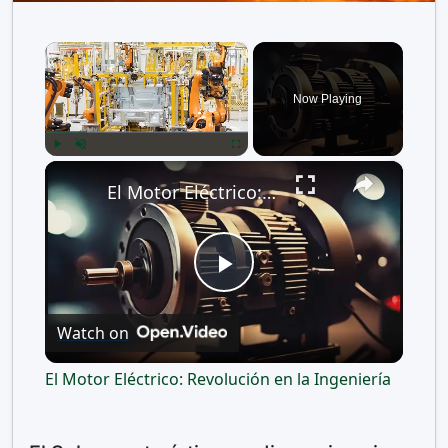
×
Now Playing
×
Play
Unmute
Fullscreen
El Motor Eléctrico: Revolución en la Ingeniería
P
Watch on
l
El Motor Eléctrico: Revolución en la Ingeniería
a