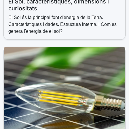
El Sol, característiques, dimensions i
y
curiositats
El Sol és la principal font d'energia de la Terra.
V
Característiques i dades. Estructura interna. I Com es
genera l'energia de el sol?
i
d
e
o