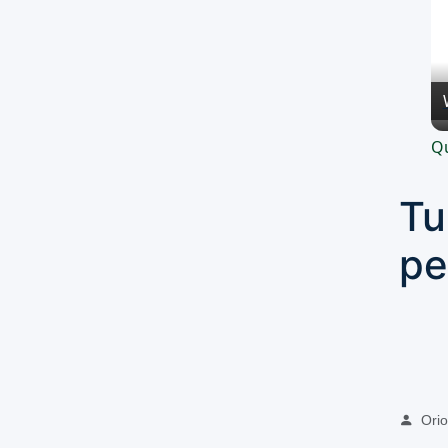
Qu
Tu
pe
Oriol