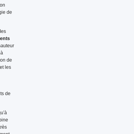
son
gie de
des
ents
hauteur
 à
ion de
et les
ts de
qu'à
bine
très