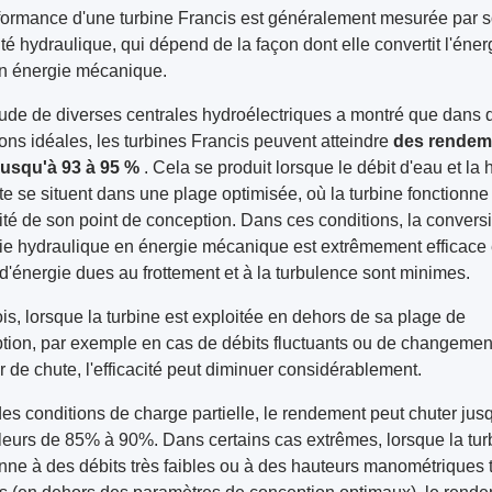
formance d'une turbine Francis est généralement mesurée par 
ité hydraulique, qui dépend de la façon dont elle convertit l'éner
en énergie mécanique.
ude de diverses centrales hydroélectriques a montré que dans 
ions idéales, les turbines Francis peuvent atteindre
des rendem
 jusqu'à 93 à 95 %
. Cela se produit lorsque le débit d'eau et la 
te se situent dans une plage optimisée, où la turbine fonctionne
ité de son point de conception. Dans ces conditions, la convers
gie hydraulique en énergie mécanique est extrêmement efficace 
 d'énergie dues au frottement et à la turbulence sont minimes.
is, lorsque la turbine est exploitée en dehors de sa plage de
tion, par exemple en cas de débits fluctuants ou de changemen
 de chute, l'efficacité peut diminuer considérablement.
es conditions de charge partielle, le rendement peut chuter jus
leurs de 85% à 90%. Dans certains cas extrêmes, lorsque la tur
onne à des débits très faibles ou à des hauteurs manométriques 