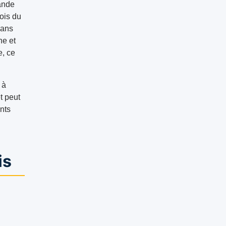
rande
fois du
Dans
ne et
e, ce
 à
t peut
nts
is