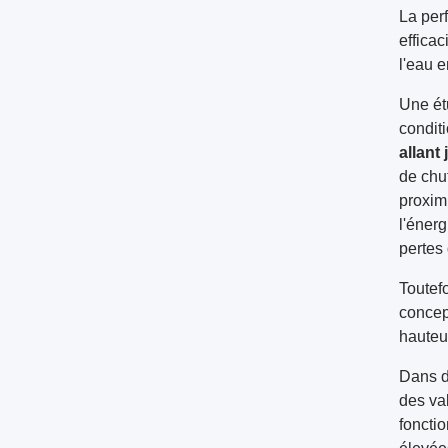
La per
efficac
l'eau 
Une ét
condit
allant
de chu
proxim
l'éner
pertes
Toutefo
concep
hauteur
Dans d
des va
foncti