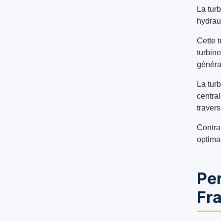
La turb
hydrau
Cette 
turbine
généra
La turb
centra
travers
Contra
optima
Pe
Fr