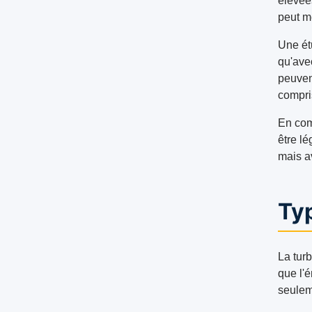
élevée
peut m
Une ét
qu'ave
peuvent
compri
En com
être l
mais a
Typ
La tur
que l'
seuleme