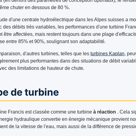
s (en dehors des paramètres de conception optimaux), le rend
ême chuter en dessous de 80 %.
ude d'une centrale hydroélectrique dans les Alpes suisses a mo
c des débits très variables, les performances d'une turbine Fran
 être affectées, mais restent toujours dans une plage d'efficaci
se entre 85% et 90%, soulignant son adaptabilité.
paraison, d'autres turbines, telles que les
turbines Kaplan
, peu
égèrement plus performantes dans des situations de débit variabl
vec des limitations de hauteur de chute.
e de turbine
bine Francis est classée comme une turbine
à réaction
. Cela si
énergie hydraulique convertie en énergie mécanique provient no
nt de la vitesse de l'eau, mais aussi de la différence de pressi