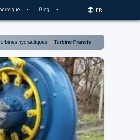
thermique
Blog
FR
Turbines hydrauliques
Turbine Francis