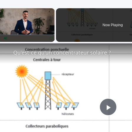
×
Now Playing
lay
Unmute
Fullscreen
Qu'est-ce qu'un concentrateur solaire ?
Play