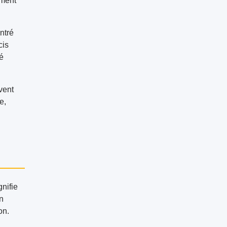
ement
ntré
cis
té
vent
e,
gnifie
n
on.