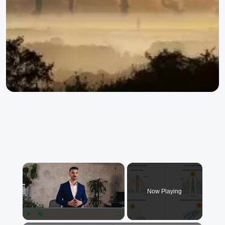
×
Now Playing
Play
Unmute
Fullscreen