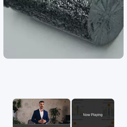
×
Now Playing