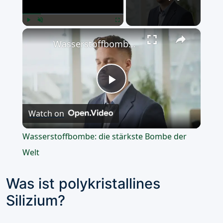
×
Play
Unmute
Fullscreen
Wasserstoffbombe: die stärkste Bombe der Welt
Play
Watch on
Video
Wasserstoffbombe: die stärkste Bombe der
Welt
Was ist polykristallines
Silizium?