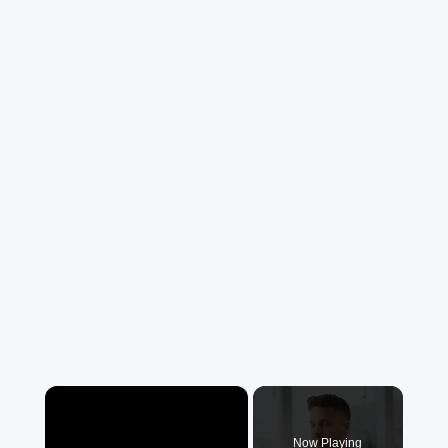
×
Now Playing