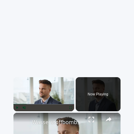
×
Now Playing
×
Play
Unmute
Fullscreen
Wasserstoffbombe: die stärkste Bombe der Welt