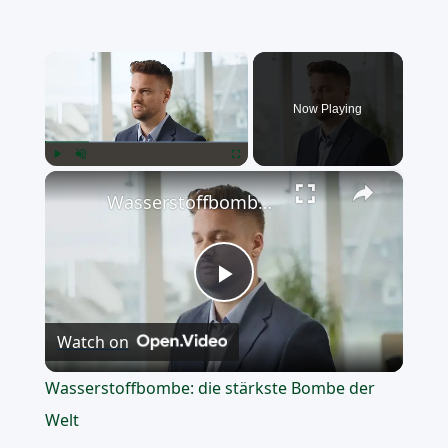
×
Now Playing
×
Play
Unmute
Fullscreen
Wasserstoffbombe: die stärkste Bombe der Welt
Play
Watch on
Video
Wasserstoffbombe: die stärkste Bombe der
Welt