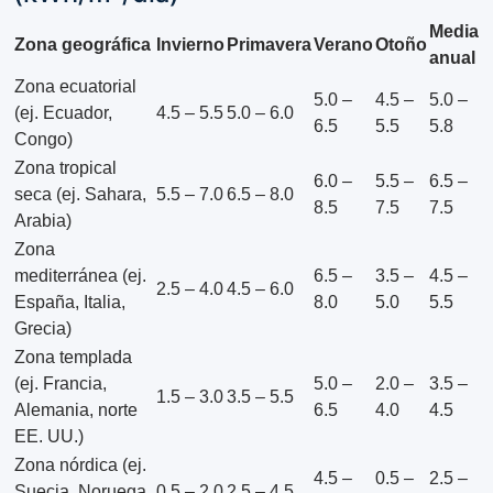
Media
Zona geográfica
Invierno
Primavera
Verano
Otoño
anual
Zona ecuatorial
5.0 –
4.5 –
5.0 –
(ej. Ecuador,
4.5 – 5.5
5.0 – 6.0
6.5
5.5
5.8
Congo)
Zona tropical
6.0 –
5.5 –
6.5 –
seca (ej. Sahara,
5.5 – 7.0
6.5 – 8.0
8.5
7.5
7.5
Arabia)
Zona
mediterránea (ej.
6.5 –
3.5 –
4.5 –
2.5 – 4.0
4.5 – 6.0
España, Italia,
8.0
5.0
5.5
Grecia)
Zona templada
(ej. Francia,
5.0 –
2.0 –
3.5 –
1.5 – 3.0
3.5 – 5.5
Alemania, norte
6.5
4.0
4.5
EE. UU.)
Zona nórdica (ej.
4.5 –
0.5 –
2.5 –
Suecia, Noruega,
0.5 – 2.0
2.5 – 4.5