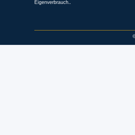
Eigenverbrauch..
©
Play
Unmute
Wasserstof