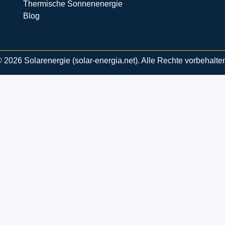
Thermische Sonnenenergie
Blog
 2026 Solarenergie (solar-energia.net). Alle Rechte vorbehalte
×
Now Playing
Fullscreen
fbombe: die stärkste Bombe der Welt