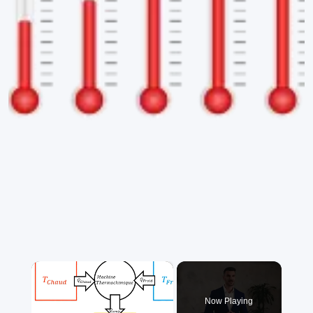
×
Now Playing