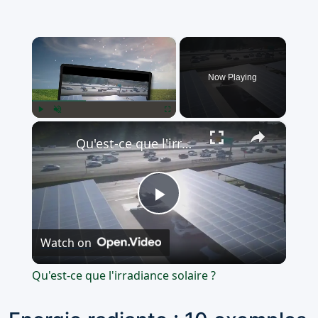
×
Now Playing
×
Play
Unmute
Fullscreen
Qu'est-ce que l'irradiance solaire ?
Play
Watch on
Video
Qu'est-ce que l'irradiance solaire ?