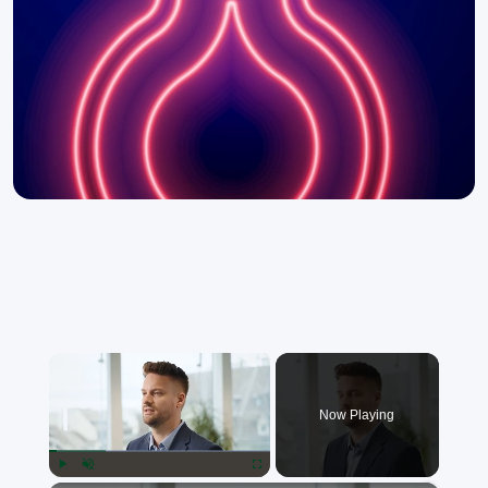
×
Now Playing
Play
Unmute
Fullscreen