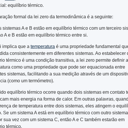
al: equilíbrio térmico.
aração formal da lei zero da termodinâmica é a seguinte:
s sistemas A e B estão em equilíbrio térmico com um terceiro si
o A e B estão em equilíbrio térmico entre si.
ei implica que a
temperatura
é uma propriedade fundamental qu
dida consistentemente em diferentes sistemas. Ao estabelecer 
rio térmico é uma condição transitiva, a lei zero permite definir 
atura como uma propriedade que pode ser equacionada entre
ntes sistemas, facilitando a sua medição através de um dispositi
ncia (como um termómetro).
rido equilíbrio térmico ocorre quando dois sistemas em contato 
ocam mais energia na forma de calor. Em outras palavras, quan
erença de temperatura entre dois sistemas, eles atingem o equilí
o. Se um sistema A está em equilíbrio térmico com outro sistema
or sua vez com um sistema C, então A e C também estarão em
rio térmico.