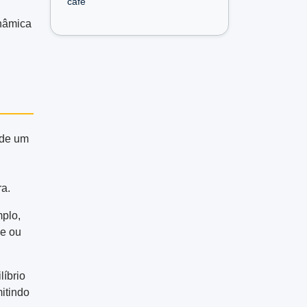
café
inâmica
 de um
ra.
plo,
de ou
líbrio
itindo