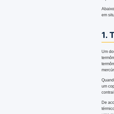
Abaixo
em situ
1.
Um dos
termôm
termôm
mercúr
Quando
um cop
contrai
De aco
térmic