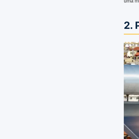
uma me
2. 