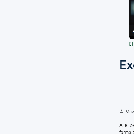
El
Ex
Oriol
A lei 
forma