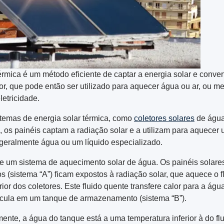
térmica é um método eficiente de captar a energia solar e conver
or, que pode então ser utilizado para aquecer água ou ar, ou 
letricidade.
temas de energia solar térmica, como
coletores solares
de águ
, os painéis captam a radiação solar e a utilizam para aquecer
, geralmente água ou um líquido especializado.
e um sistema de aquecimento solar de água. Os painéis solare
os (sistema “A”) ficam expostos à radiação solar, que aquece o f
rior dos coletores. Este fluido quente transfere calor para a água
rcula em um tanque de armazenamento (sistema “B”).
lmente, a água do tanque está a uma temperatura inferior à do fl