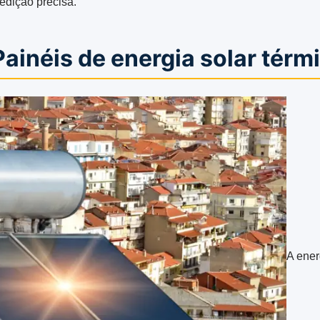
dição precisa.
Painéis de energia solar térm
A ener