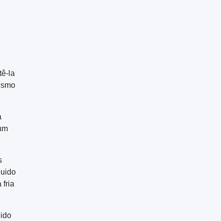
tê-la
mesmo
a
 um
s
luido
 fria
uido