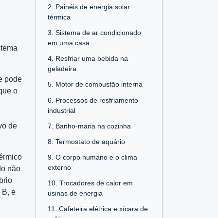
2. Painéis de energia solar
térmica
3. Sistema de ar condicionado
em uma casa
stema
4. Resfriar uma bebida na
geladeira
e pode
5. Motor de combustão interna
que o
6. Processos de resfriamento
a
industrial
vo de
7. Banho-maria na cozinha
8. Termostato de aquário
térmico
9. O corpo humano e o clima
externo
do não
brio
10. Trocadores de calor em
 B, e
usinas de energia
11. Cafeteira elétrica e xícara de