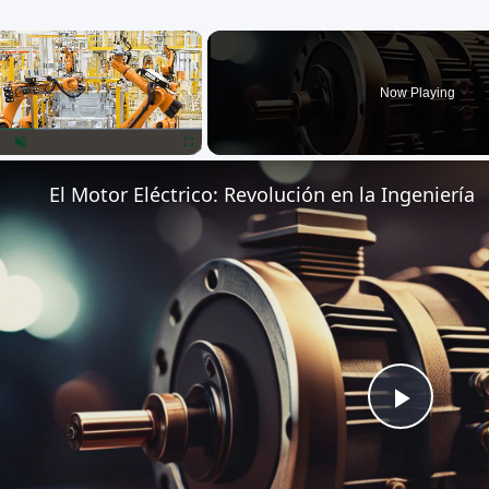
×
Now Playing
lay
Unmute
Fullscreen
El Motor Eléctrico: Revolución en la Ingeniería
Play