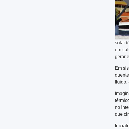
solar 
em cal
gerar e
Em sis
quente
fluido
Imagin
térmic
no inte
que ci
Inicia