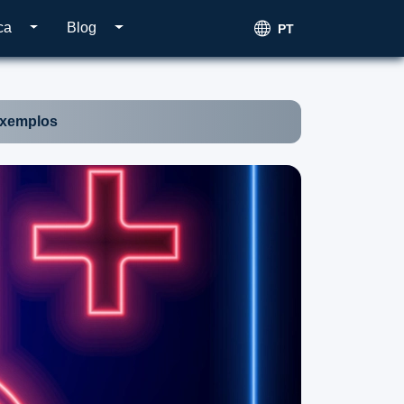
ca
Blog
PT
xemplos