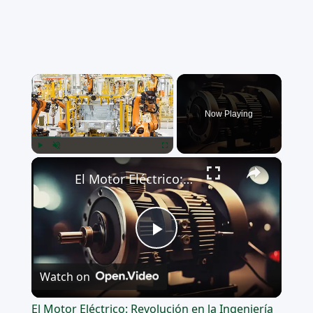
×
Now Playing
×
Play
Unmute
Fullscreen
El Motor Eléctrico: Revolución en la Ingeniería
Play
Watch on
Video
El Motor Eléctrico: Revolución en la Ingeniería