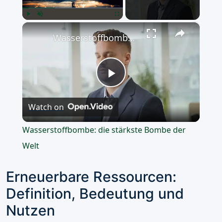
×
Play
Unmute
Fullscreen
Wasserstoffbombe: die stärkste Bombe der Welt
Play
Watch on
Video
Wasserstoffbombe: die stärkste Bombe der
Welt
Erneuerbare Ressourcen:
Definition, Bedeutung und
Nutzen