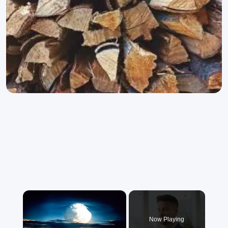
×
Now Playing