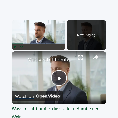
×
Now Playing
×
Play
Unmute
Fullscreen
Wasserstoffbombe: die stärkste Bombe der Welt
Play
Watch on
Video
Wasserstoffbombe: die stärkste Bombe der
Welt