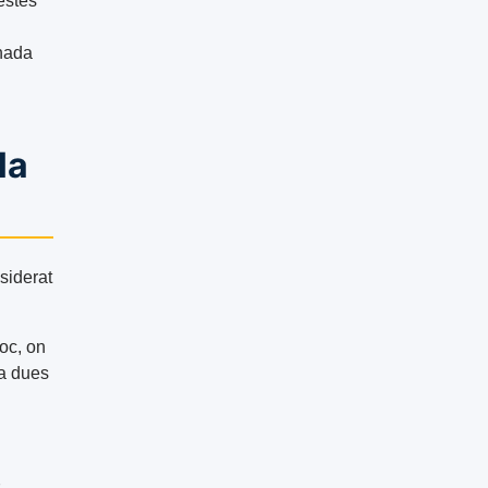
estes
nada
la
siderat
oc, on
 a dues
s