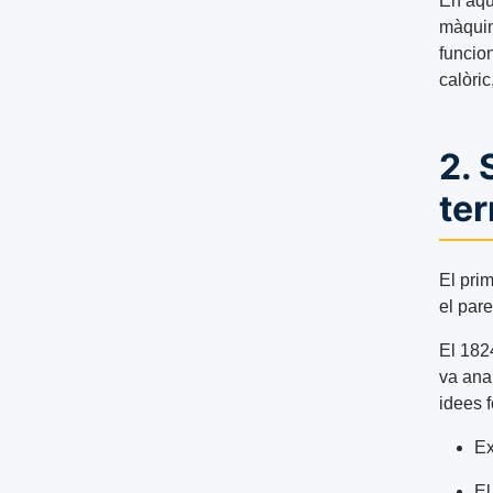
En aqu
màquine
funcio
calòric
2. 
te
El pri
el par
El 1824
va ana
idees 
Ex
El