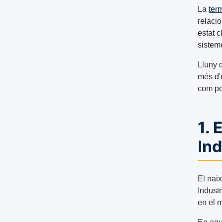
La
ter
relacio
estat 
sistem
Lluny 
més d'u
com per
1. 
Ind
El nai
Industr
en el 