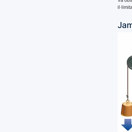
Va obs
il·limi
Jam