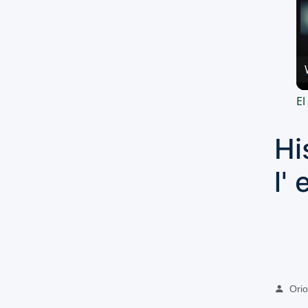
El
Hi
l'
Oriol