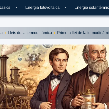
bàsics
Energia fotovoltaica
Energia solar tèrmi
ca
Lleis de la termodinàmica
Primera llei de la termodinàm