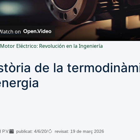
Video
Watch on
 Motor Eléctrico: Revolución en la Ingeniería
stòria de la termodinàmi
 energia
 P.V.
publicat:
4/6/20
/
revisat:
19 de març 2026