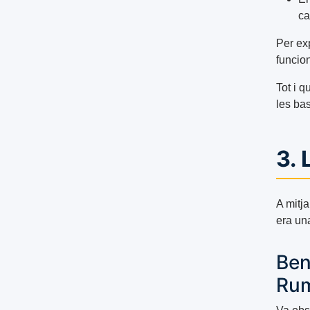
ca
Per ex
funcio
Tot i q
les bas
3. 
A mitj
era un
Ben
Rum