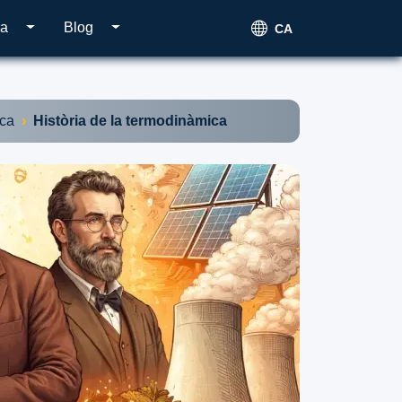
ca
Blog
CA
ica
Història de la termodinàmica