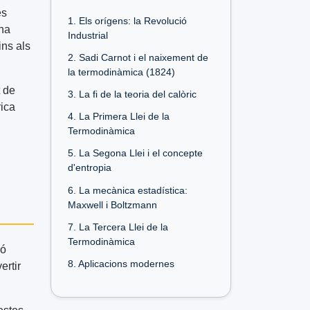
es
1. Els orígens: la Revolució
 ha
Industrial
ins als
2. Sadi Carnot i el naixement de
la termodinàmica (1824)
t de
3. La fi de la teoria del calòric
rica
4. La Primera Llei de la
Termodinàmica
5. La Segona Llei i el concepte
d'entropia
6. La mecànica estadística:
Maxwell i Boltzmann
7. La Tercera Llei de la
Termodinàmica
ió
8. Aplicacions modernes
ertir