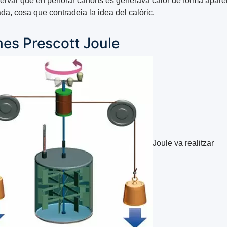
ervar que en perforar canons es generava calor de forma apar
tada, cosa que contradeia la idea del calòric.
es Prescott Joule
Joule va realitzar