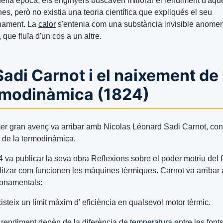
ella època, els enginyers buscaven millorar el rendiment d'aqu
s, però no existia una teoria científica que expliqués el seu
nament. La
calor
s'entenia com una substància invisible anome
, que fluïa d'un cos a un altre.
Sadi Carnot i el naixement de 
rmodinàmica (1824)
mer gran avenç va arribar amb Nicolas Léonard Sadi Carnot, con
e de la termodinàmica.
 va publicar la seva obra Reflexions sobre el poder motriu del f
litzar com funcionen les màquines tèrmiques. Carnot va arribar
fonamentals:
isteix un límit màxim d' eficiència en qualsevol motor tèrmic.
 rendiment depèn de la diferència de
temperatura
entre les font