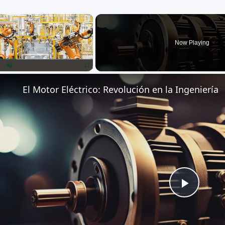
×
Now Playing
lay
Unmute
Fullscreen
El Motor Eléctrico: Revolución en la Ingeniería
Play