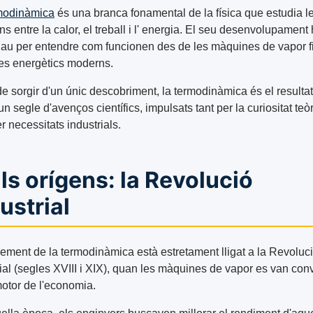
modinàmica
és una branca fonamental de la física que estudia l
ns entre la calor, el treball i l' energia. El seu desenvolupament
clau per entendre com funcionen des de les màquines de vapor f
es energètics moderns.
de sorgir d'un únic descobriment, la termodinàmica és el resulta
n segle d'avenços científics, impulsats tant per la curiositat teò
 necessitats industrials.
Els orígens: la Revolució
ustrial
xement de la termodinàmica està estretament lligat a la Revoluc
ial (segles XVIII i XIX), quan les màquines de vapor es van conv
motor de l'economia.