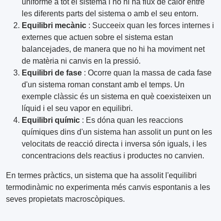
uniforme a tot el sistema i no hi ha flux de calor entre
les diferents parts del sistema o amb el seu entorn.
Equilibri mecànic
: Succeeix quan les forces internes i
externes que actuen sobre el sistema estan
balancejades, de manera que no hi ha moviment net
de matèria ni canvis en la pressió.
Equilibri de fase
: Ocorre quan la massa de cada fase
d'un sistema roman constant amb el temps. Un
exemple clàssic és un sistema en què coexisteixen un
líquid i el seu vapor en equilibri.
Equilibri químic
: Es dóna quan les reaccions
químiques dins d'un sistema han assolit un punt on les
velocitats de reacció directa i inversa són iguals, i les
concentracions dels reactius i productes no canvien.
En termes pràctics, un sistema que ha assolit l'equilibri
termodinàmic no experimenta més canvis espontanis a les
seves propietats macroscòpiques.