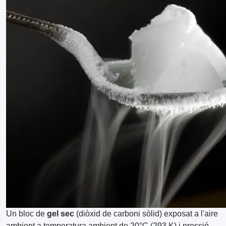
Un bloc de
gel sec
(diòxid de carboni sòlid) exposat a l'aire
ambient a temperatura ambient de 20°C (293 K) i pressió