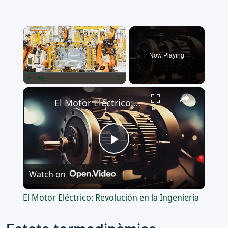
×
Now Playing
×
Play
Unmute
Fullscreen
El Motor Eléctrico: Revolución en la Ingeniería
Play
Watch on
Video
El Motor Eléctrico: Revolución en la Ingeniería