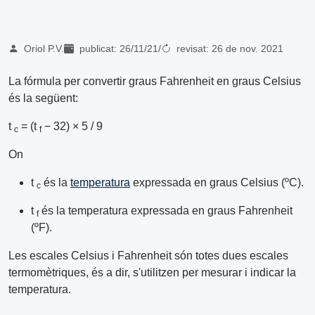
Oriol P.V.
publicat:
26/11/21
/
revisat:
26 de nov. 2021
La fórmula per convertir graus Fahrenheit en graus Celsius
és la següent:
t
= (t
− 32) × 5 / 9
c
f
On
t
és la
temperatura
expressada en graus Celsius (ºC).
c
t
és la temperatura expressada en graus Fahrenheit
f
(ºF).
Les escales Celsius i Fahrenheit són totes dues escales
termomètriques, és a dir, s'utilitzen per mesurar i indicar la
temperatura.