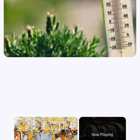
×
Now Playing