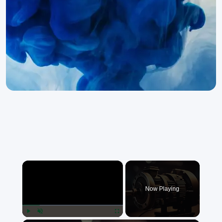
×
Now Playing
Play
Unmute
Fullscreen