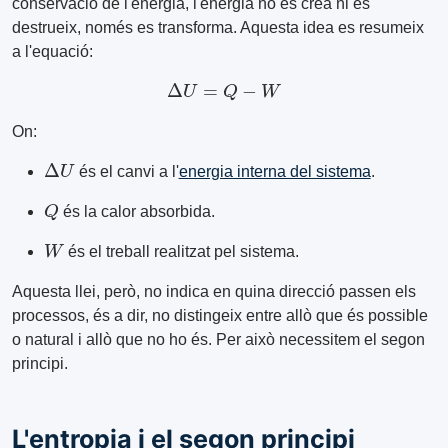
conservació de l'energia, l'energia no es crea ni es
destrueix, només es transforma. Aquesta idea es resumeix
a l'equació:
Δ
U
=
Q
−
W
On:
Δ
U
és el canvi a l'
energia interna del sistema
.
Q
és la calor absorbida.
W
és el treball realitzat pel sistema.
Aquesta llei, però, no indica en quina direcció passen els
processos, és a dir, no distingeix entre allò que és possible
o natural i allò que no ho és. Per això necessitem el segon
principi.
L'entropia i el segon principi