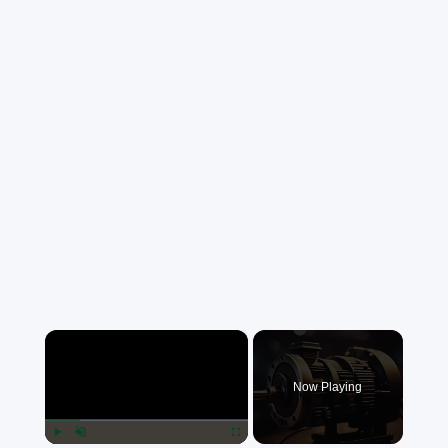
×
Now Playing