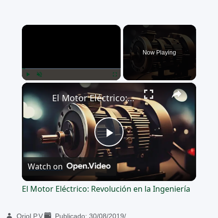
×
Now Playing
×
Play
Unmute
Fullscreen
El Motor Eléctrico: Revolución en la Ingeniería
Play
Watch on
Video
El Motor Eléctrico: Revolución en la Ingeniería
Oriol P.V.
Publicado:
30/08/2019
/