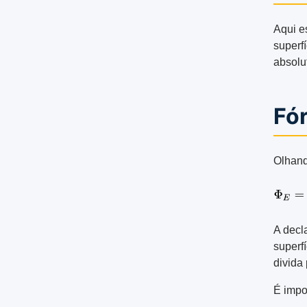
Aqui e
superfí
absolu
Fór
Olhand
A decl
superf
divida 
É impo