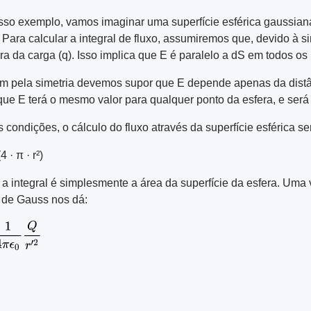
so exemplo, vamos imaginar uma superfície esférica gaussiana
 Para calcular a integral de fluxo, assumiremos que, devido à si
ora da carga (q). Isso implica que E é paralelo a dS em todos os
 pela simetria devemos supor que E depende apenas da distân
que E terá o mesmo valor para qualquer ponto da esfera, e será
 condições, o cálculo do fluxo através da superfície esférica se
4 · π · r²)
 a integral é simplesmente a área da superfície da esfera. Uma 
i de Gauss nos dá: