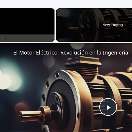
×
Now Playing
lay
Unmute
Fullscreen
El Motor Eléctrico: Revolución en la Ingeniería
Play