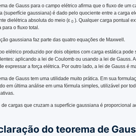
ema de Gauss para o campo elétrico afirma que o fluxo de um c
 (superfície gaussiana) é dado pelo quociente entre a carga elét
nte dielétrica absoluta do meio (ε
). Qualquer carga pontual ext
0
para o fluxo total.
ção gaussiana faz parte das quatro equações de Maxwell.
o elétrico produzido por dois objetos com carga estática pode 
lentes: aplicando a lei de Coulomb ou usando a lei de Gauss. 
de expressar a força elétrica. Por outro lado, a lei de Gauss é m
ema de Gauss tem uma utilidade muito prática. Em sua formulação
ido em última análise em uma fórmula simples, utilizável por to
cativas.
o de cargas que cruzam a superfície gaussiana é proporcional 
claração do teorema de Gau