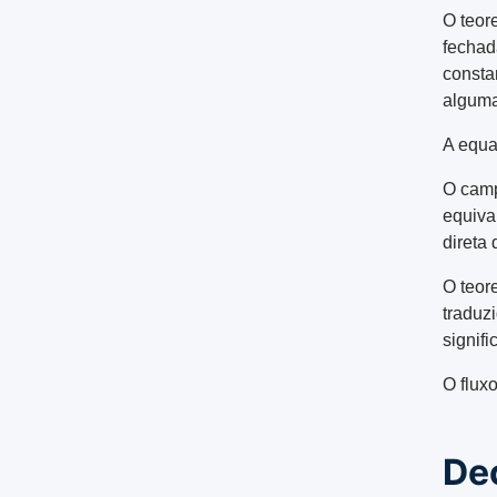
O teor
fechada
consta
alguma 
A equa
O camp
equiva
direta 
O teor
traduz
signifi
O flux
De