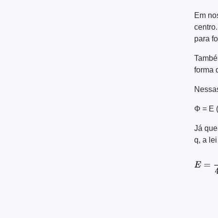
Em nos
centro.
para f
Também
forma 
Nessas
Φ = E (
Já que
q, a le