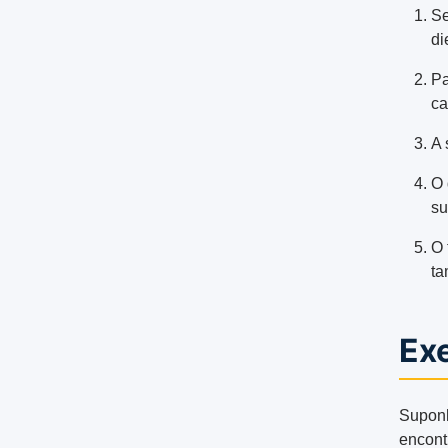
Se
di
Pa
ca
A 
O 
su
O 
ta
Ex
Suponh
encontr