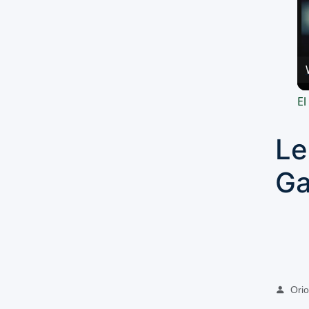
El
Le
Ga
Oriol