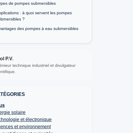
ypes de pompes submersibles
plications : à quoi servent les pompes
ubmersibles ?
vantages des pompes à eau submersibles
ol P.V.
énieur technique industriel et divulgateur
entifique.
TÉGORIES
us
rgie solaire
hnologie et électronique
iences et environnement