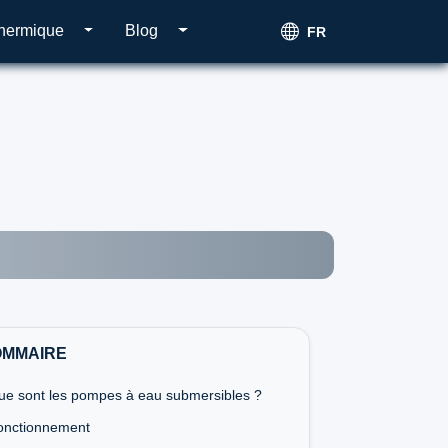
thermique
Blog
FR
OMMAIRE
ue sont les pompes à eau submersibles ?
onctionnement