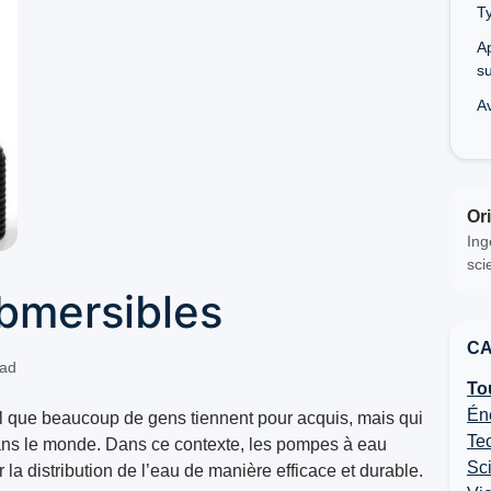
T
Ap
s
A
Ori
Ing
sci
bmersibles
CA
ad
To
Éne
al que beaucoup de gens tiennent pour acquis, mais qui
Tec
dans le monde. Dans ce contexte, les pompes à eau
Sc
r la distribution de l’eau de manière efficace et durable.