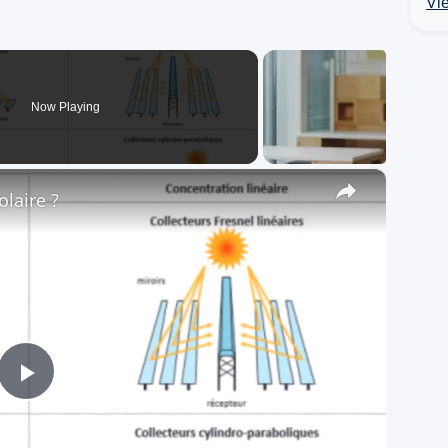
Vie
Now Playing
×
laire ?
Play