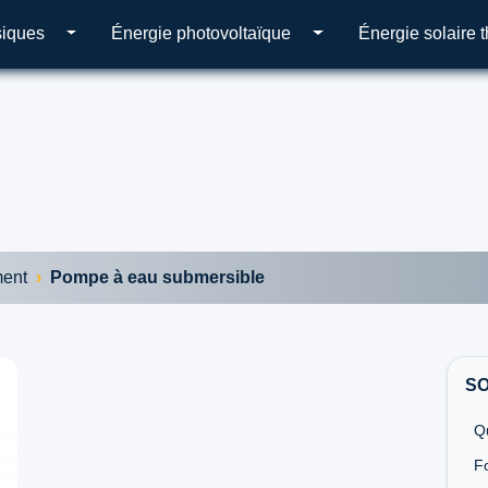
siques
Énergie photovoltaïque
Énergie solaire 
ment
Pompe à eau submersible
S
Q
F