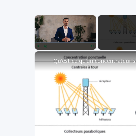
×
Play
Unmute
Fullscreen
Qu'est-ce qu'un concentrateur so