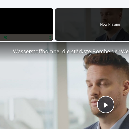
×
Now Playing
lay
Unmute
Fullscreen
Wasserstoffbombe: die stärkste Bombe der We
Play