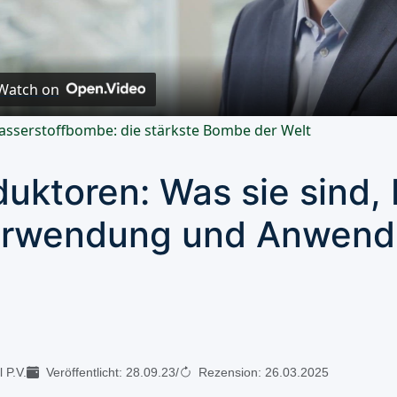
Video
Watch on
sserstoffbombe: die stärkste Bombe der Welt
duktoren: Was sie sind,
rwendung und Anwen
 P.V.
Veröffentlicht:
28.09.23
/
Rezension:
26.03.2025