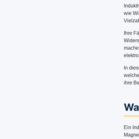
Indukt
wie Wi
Vielza
Ihre F
Widers
machen
elektro
In dies
welche
ihre B
Was
Ein In
Magnet