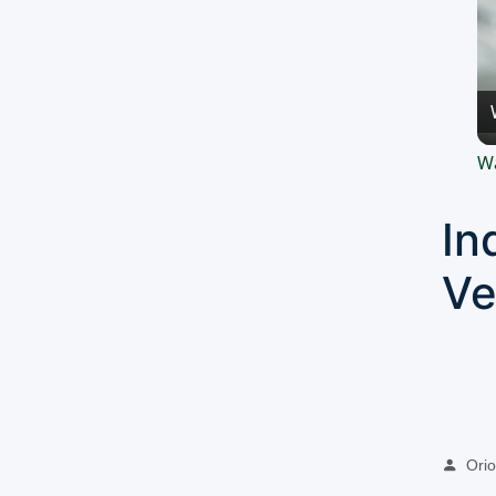
Wa
In
Ve
Oriol