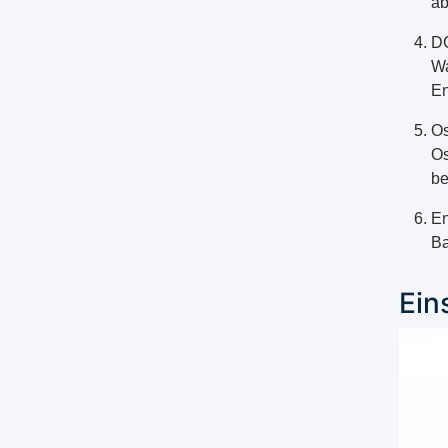
ab
D
Wa
En
Os
Os
be
En
Ba
Ein