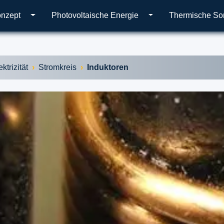
onzept
Photovoltaische Energie
Thermische So
ektrizität
Stromkreis
Induktoren