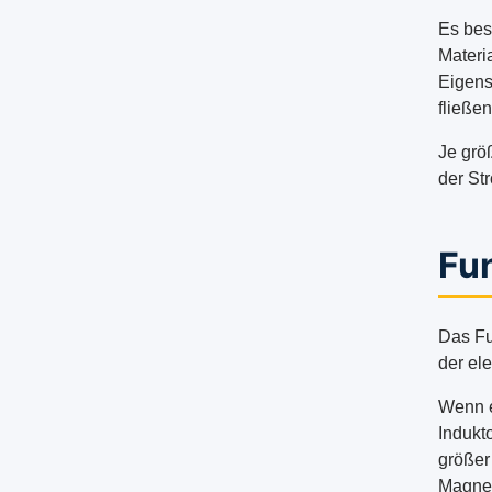
Es bes
Materi
Eigens
fließe
Je größ
der St
Fu
Das Fu
der el
Wenn e
Indukt
größer
Magnet