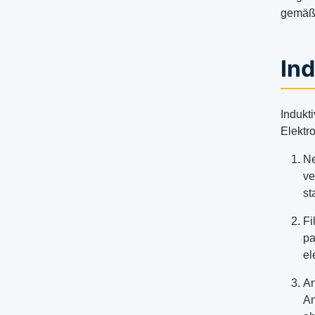
gemäß 
In
Indukt
Elektr
Ne
ve
st
Fi
pa
el
An
An