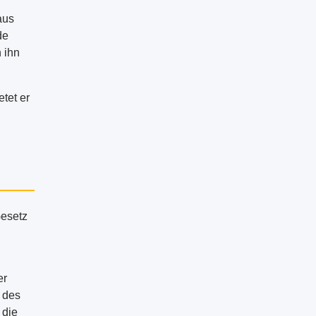
aus
de
 ihn
etet er
Gesetz
er
 des
 die