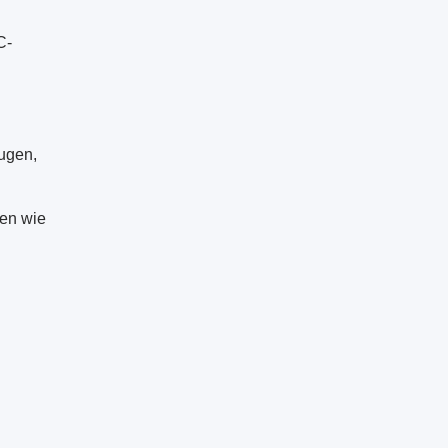
C-
eugen,
men wie