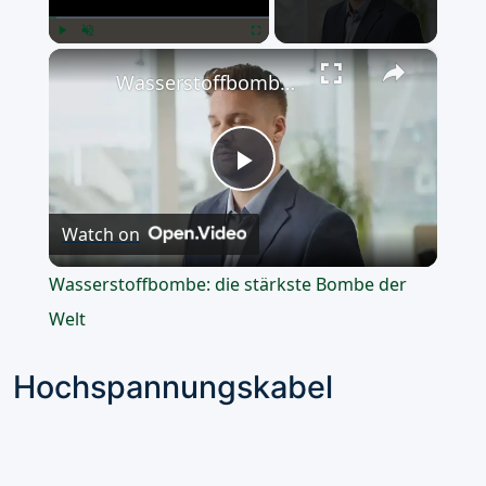
×
Play
Unmute
Fullscreen
Wasserstoffbombe: die stärkste Bombe der Welt
Play
Watch on
Video
Wasserstoffbombe: die stärkste Bombe der
Welt
Hochspannungskabel