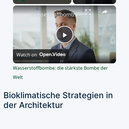
×
Play
Unmute
Fullscreen
Wasserstoffbombe: die stärkste Bombe der Welt
Play
Watch on
Video
Wasserstoffbombe: die stärkste Bombe der
Welt
Bioklimatische Strategien in
der Architektur