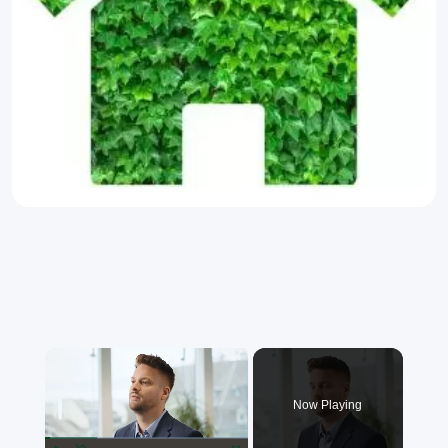
×
Now Playing