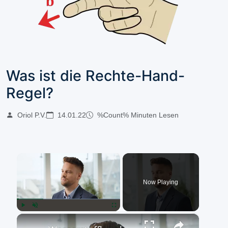
Was ist die Rechte-Hand-
Regel?
Oriol P.V.
14.01.22
%Count% Minuten Lesen
×
Now Playing
×
Play
Unmute
Fullscreen