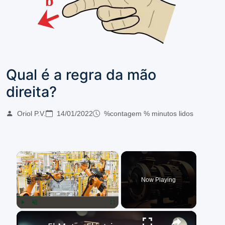
Qual é a regra da mão
direita?
Oriol P.V.
14/01/2022
%contagem % minutos lidos
×
Now Playing
×
Play
Unmute
Fullscreen