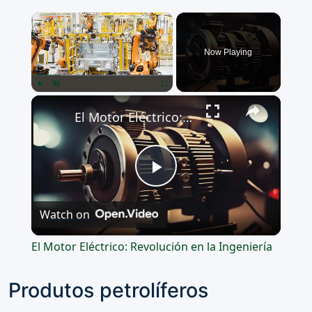
×
Now Playing
×
Play
Unmute
Fullscreen
El Motor Eléctrico: Revolución en la Ingeniería
Play
Watch on
Video
El Motor Eléctrico: Revolución en la Ingeniería
Produtos petrolíferos