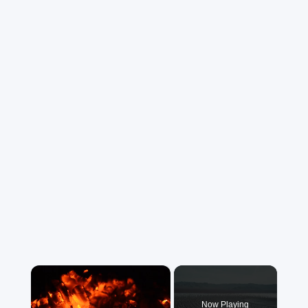
×
Now Playing