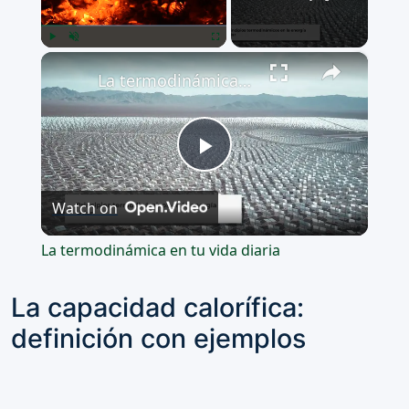
×
Play
Unmute
Fullscreen
La termodinámica en tu vida diaria
Play
Watch on
Video
La termodinámica en tu vida diaria
La capacidad calorífica:
definición con ejemplos