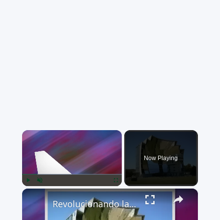
×
Now Playing
×
Play
Unmute
Fullscreen
Revolucionando la Energía: El Poder de los Concentradores Solares