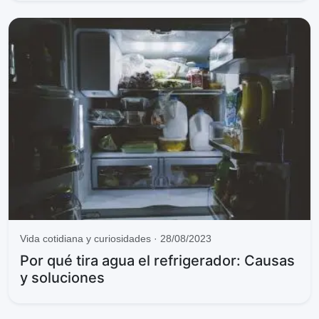
i
d
e
o
Vida cotidiana y curiosidades · 28/08/2023
Por qué tira agua el refrigerador: Causas
y soluciones