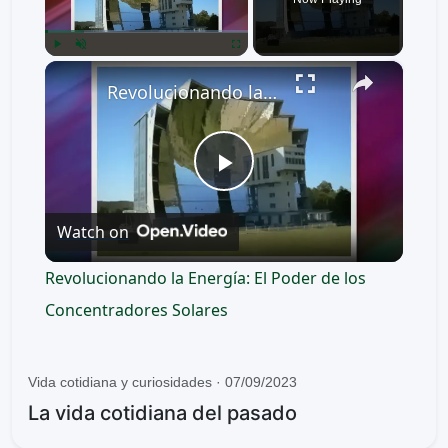
×
Play
Unmute
Fullscreen
Revolucionando la Energía: El Poder de los Concentradores Solares
P
Watch on
l
Revolucionando la Energía: El Poder de los
a
Concentradores Solares
y
Vida cotidiana y curiosidades · 07/09/2023
La vida cotidiana del pasado
V