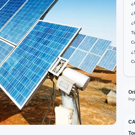
¿Q
¿
¿Q
Ti
C
¿
C
Ori
Ing
CA
To