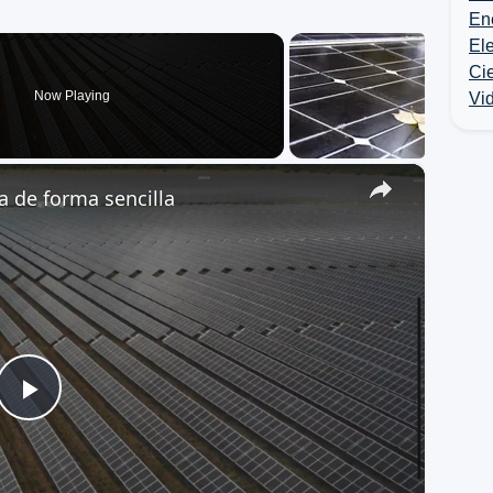
Ene
Ele
Ci
Now Playing
Vid
×
a de forma sencilla
Play
Video