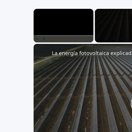
×
Play
Unmute
Fullscreen
La energía fotovoltaica explicad