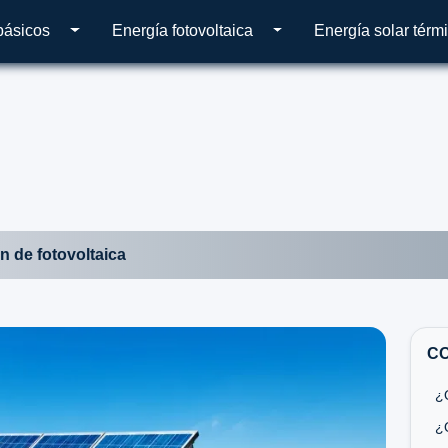
básicos
Energía fotovoltaica
Energía solar térm
n de fotovoltaica
C
¿Q
¿Q