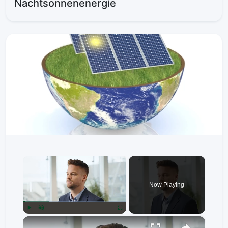
Nachtsonnenenergie
×
Now Playing
×
Play
Unmute
Fullscreen