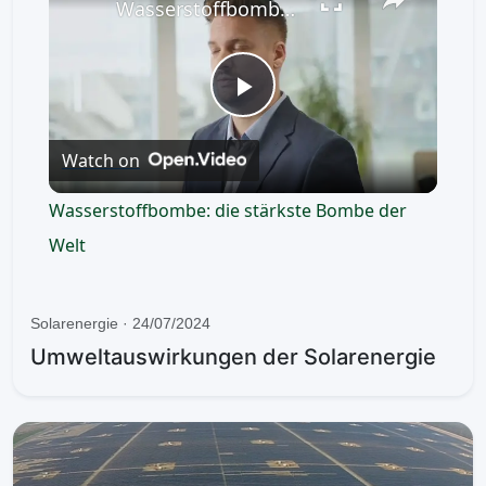
Wasserstoffbombe: die stärkste Bombe der Welt
P
Watch on
l
Wasserstoffbombe: die stärkste Bombe der
a
Welt
y
Solarenergie · 24/07/2024
Umweltauswirkungen der Solarenergie
V
i