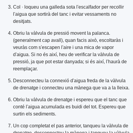
Col · loqueu una galleda sota l'escalfador per recollir
l'aigua que sortirà del tanc i evitar vessaments no
desitjats.
Obriu la vàlvula de pressió movent la palanca.
(generalment cap avall), quan facis això, escoltaràs i
veuràs com s'escapen l'aire i una mica de vapor
d'aigua. Si no és així, heu de verificar la vàlvula de
pressió, ja que pot estar danyada; si és així, l'haurà de
reemplaçar.
Desconnecteu la connexió d'aigua freda de la vàlvula
de drenatge i connecteu una mànega que va a la lleixa.
Obriu la vàlvula de drenatge i espereu que el tanc que
conté l'aigua acumulada es buidi del tot. Espereu que
surtin els sediments.
Un cop completat el pas anterior, tanqueu la vàlvula de
drenatge, desconnecteu la mànega i tanqueu la vàlvula