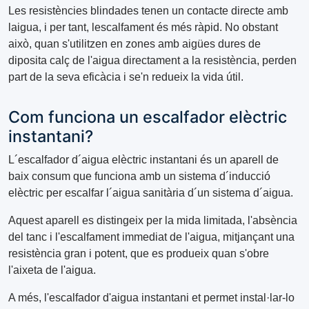
Les resistències blindades tenen un contacte directe amb
laigua, i per tant, lescalfament és més ràpid. No obstant
això, quan s'utilitzen en zones amb aigües dures de
diposita calç de l'aigua directament a la resistència, perden
part de la seva eficàcia i se'n redueix la vida útil.
Com funciona un escalfador elèctric
instantani?
L´escalfador d´aigua elèctric instantani és un aparell de
baix consum que funciona amb un sistema d´inducció
elèctric per escalfar l´aigua sanitària d´un sistema d´aigua.
Aquest aparell es distingeix per la mida limitada, l'absència
del tanc i l'escalfament immediat de l'aigua, mitjançant una
resistència gran i potent, que es produeix quan s'obre
l'aixeta de l'aigua.
A més, l'escalfador d'aigua instantani et permet instal·lar-lo