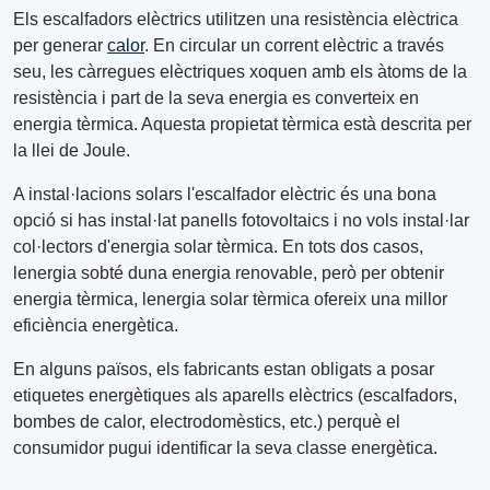
Els escalfadors elèctrics utilitzen una resistència elèctrica
per generar
calor
. En circular un corrent elèctric a través
seu, les càrregues elèctriques xoquen amb els àtoms de la
resistència i part de la seva energia es converteix en
energia tèrmica. Aquesta propietat tèrmica està descrita per
la llei de Joule.
A instal·lacions solars l'escalfador elèctric és una bona
opció si has instal·lat panells fotovoltaics i no vols instal·lar
col·lectors d'energia solar tèrmica. En tots dos casos,
lenergia sobté duna energia renovable, però per obtenir
energia tèrmica, lenergia solar tèrmica ofereix una millor
eficiència energètica.
En alguns països, els fabricants estan obligats a posar
etiquetes energètiques als aparells elèctrics (escalfadors,
bombes de calor, electrodomèstics, etc.) perquè el
consumidor pugui identificar la seva classe energètica.