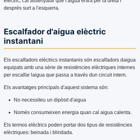
elèctric, cal assenyalar que l'aigua entra per la dreta i
després surt a l'esquerra.
Escalfador d'aigua elèctric
instantani
Els escalfadors elèctrics instantanis són escalfadors daigua
equipats amb una sèrie de resistències elèctriques internes
per escalfar laigua que passa a través dun circuit intern.
Els avantatges principals d'aquest sistema són:
No necessiteu un dipòsit d'aigua
Només consumeixen energia quan cal aigua calenta.
Els termos elèctrics poden portar dos tipus de resistències
elèctriques: beinada i blindada.