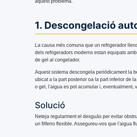
aquest problema.
1. Descongelació aut
La causa més comuna que un refrigerador llenc
dels refrigeradors moderns estan equipats amb
de gel al congelador.
Aquest sistema descongela periòdicament la bo
ubicat a la part posterior oa la part inferior de
o gel, l'aigua es pot acumular i, eventualment, 
Solució
Neteja regularment el desguàs per evitar obst
un filferro flexible. Assegureu-vos que l'aigua f