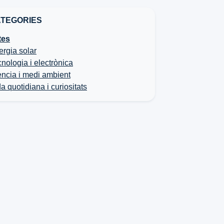
TEGORIES
tes
rgia solar
nologia i electrònica
ència i medi ambient
a quotidiana i curiositats