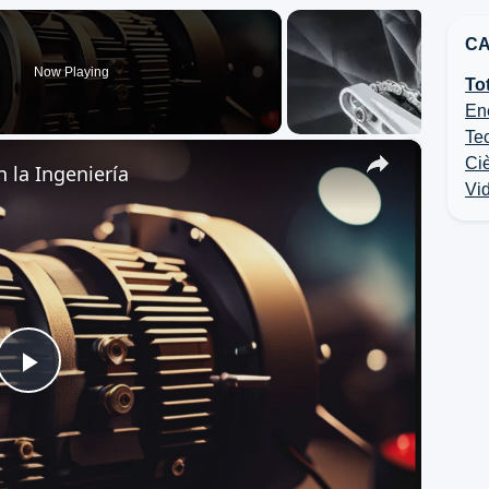
CA
Now Playing
To
Ene
Tec
×
Ci
n la Ingeniería
Vid
Play
Video