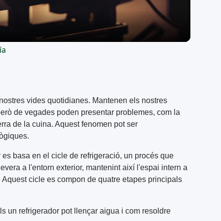
ía
 nostres vides quotidianes. Mantenen els nostres
, però de vegades poden presentar problemes, com la
terra de la cuina. Aquest fenomen pot ser
lògiques.
es basa en el cicle de refrigeració, un procés que
nevera a l'entorn exterior, mantenint així l'espai intern a
 Aquest cicle es compon de quatre etapes principals
s un refrigerador pot llençar aigua i com resoldre