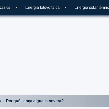
bàsics
Energia fotovoltaica
Energia solar tèrmi
s
Per què llença aigua la nevera?