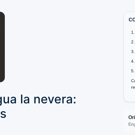
C
1
2
3.
4
5
C
re
gua la nevera:
ns
Ori
Eng